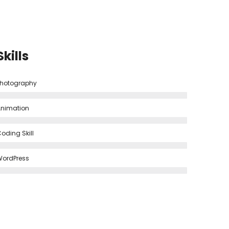
Skills
hotography
nimation
oding Skill
ordPress