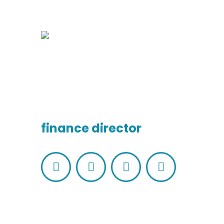
Natasha Gree
finance director
Facebook
Linkedin
Pinterest
Instagram